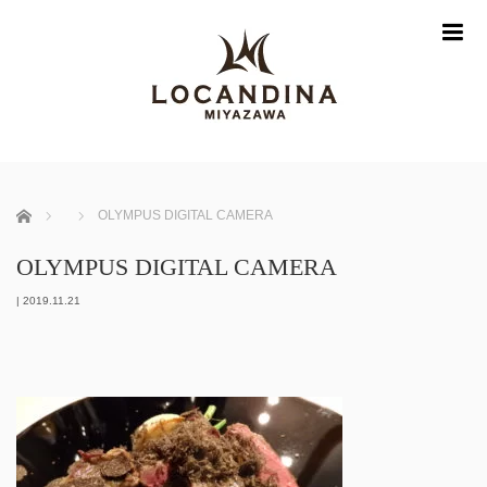
m
ホーム
OLYMPUS DIGITAL CAMERA
OLYMPUS DIGITAL CAMERA
|
2019.11.21