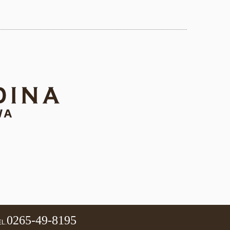
0265-49-8195
L.