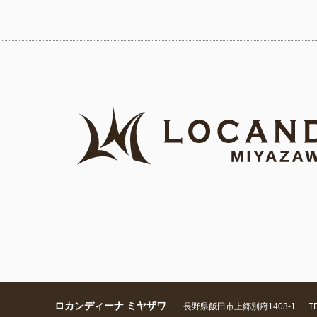
ロカンディーナ ミヤザワ
長野県飯田市上郷別府1403-1
TE