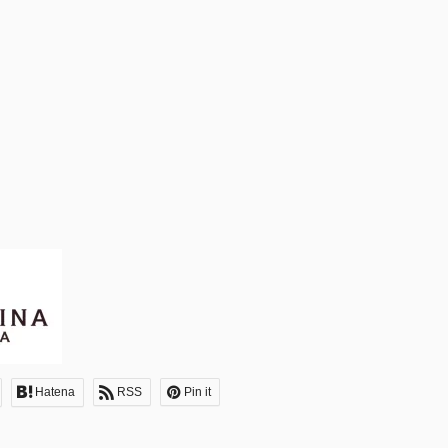
Hatena
RSS
Pin it