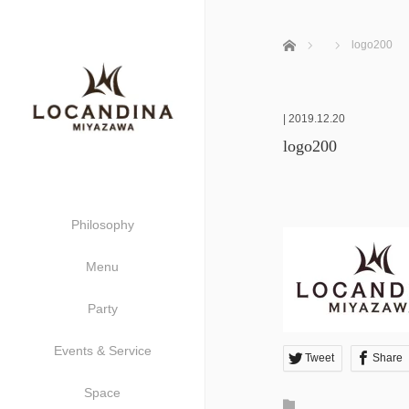
ホーム
logo200
|
2019.12.20
logo200
Philosophy
Menu
Party
Events & Service
Tweet
Share
Space