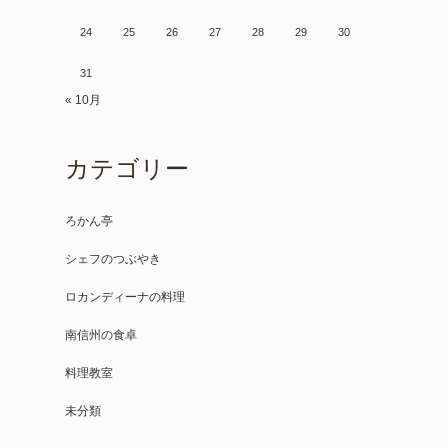
24
25
26
27
28
29
30
31
« 10月
カテゴリー
ろかん亭
シェフのつぶやき
ロカンディーナの料理
南信州の食卓
料理教室
未分類