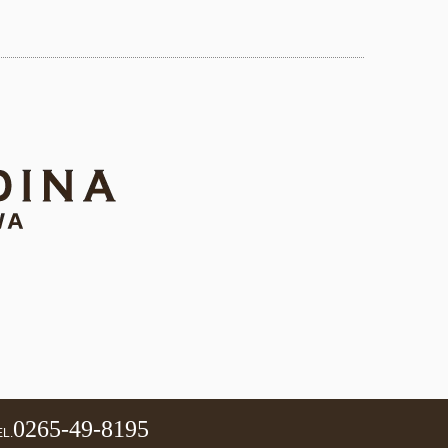
0265-49-8195
L.