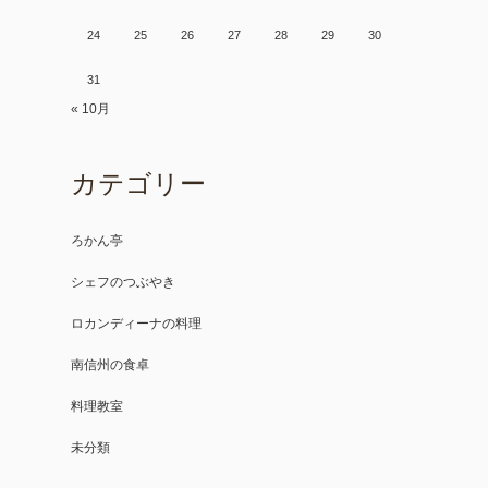
24
25
26
27
28
29
30
31
« 10月
カテゴリー
ろかん亭
シェフのつぶやき
ロカンディーナの料理
南信州の食卓
料理教室
未分類