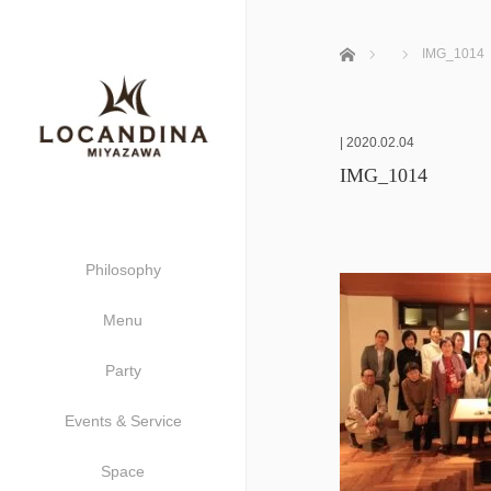
ホーム
IMG_1014
|
2020.02.04
IMG_1014
Philosophy
Menu
Party
Events & Service
Space