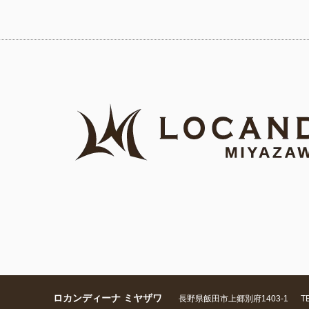
ロカンディーナ ミヤザワ
長野県飯田市上郷別府1403-1
TE