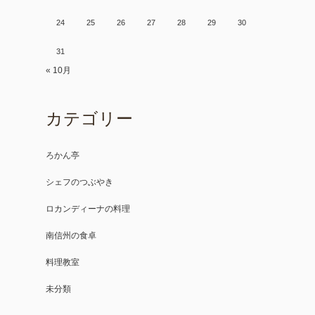
24
25
26
27
28
29
30
31
« 10月
カテゴリー
ろかん亭
シェフのつぶやき
ロカンディーナの料理
南信州の食卓
料理教室
未分類