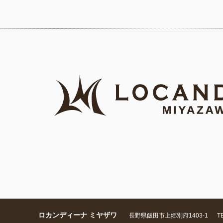
ロカンディーナ ミヤザワ
長野県飯田市上郷別府1403-1
TE