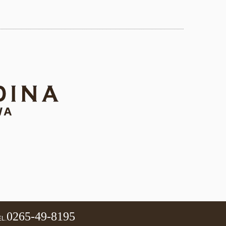
0265-49-8195
L.