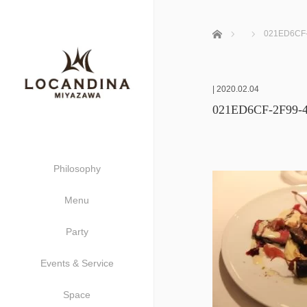
ホーム
021ED6CF
|
2020.02.04
021ED6CF-2F99-
Philosophy
Menu
Party
Events & Service
Space