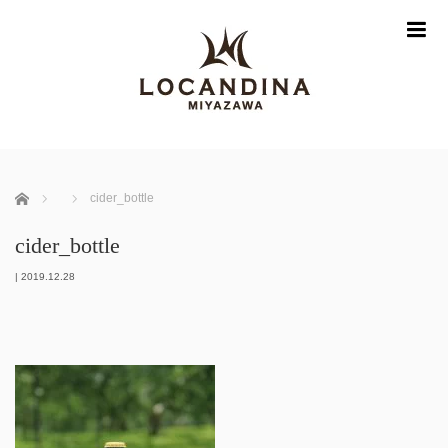
m
ホーム
cider_bottle
cider_bottle
|
2019.12.28